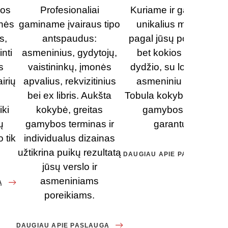
ios
Profesionaliai
Kuriame ir gaminame
inės
gaminame įvairaus tipo
unikalius medalius
s,
antspaudus:
pagal jūsų poreikius –
nti
asmeninius, gydytojų,
bet kokios formos,
s
vaistininkų, įmonės
dydžio, su logotipu ar
irių
apvalius, rekvizitinius
asmeniniu užrašu.
bei ex libris. Aukšta
Tobula kokybė ir greita
iki
kokybė, greitas
gamybos laikas
ų
gamybos terminas ir
garantuoti.
 tik
individualus dizainas
užtikrina puikų rezultatą
DAUGIAU APIE PASLAUGĄ
jūsų verslo ir
asmeniniams
Ą
poreikiams.
DAUGIAU APIE PASLAUGĄ