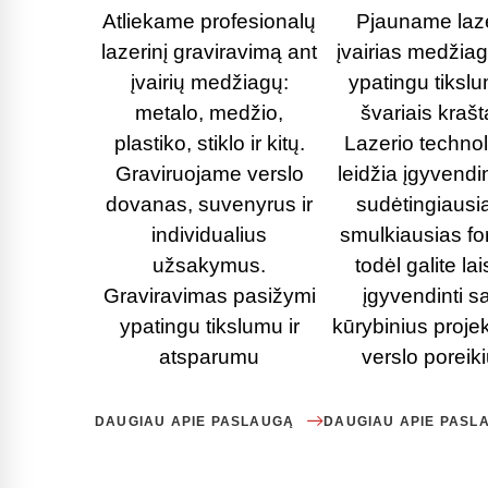
Atliekame profesionalų
Pjauname laz
lazerinį graviravimą ant
įvairias medžia
įvairių medžiagų:
ypatingu tikslu
metalo, medžio,
švariais krašt
plastiko, stiklo ir kitų.
Lazerio technol
Graviruojame verslo
leidžia įgyvendin
dovanas, suvenyrus ir
sudėtingiausia
individualius
smulkiausias fo
užsakymus.
todėl galite lai
Graviravimas pasižymi
įgyvendinti s
ypatingu tikslumu ir
kūrybinius proje
atsparumu
verslo poreiki
DAUGIAU APIE PASLAUGĄ
DAUGIAU APIE PASL