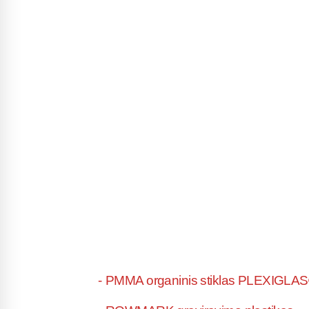
-
PMMA organinis stiklas PLEXIGLA