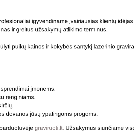
profesionaliai įgyvendiname įvairiausias klientų idėja
as ir greitus užsakymų atlikimo terminus.
ūlyti puikų kainos ir kokybės santykį lazerinio gravir
ki sprendimai įmonėms.
ūsų renginiams.
irčių.
otos dovanos jūsų ypatingoms progoms.
 parduotuvėje
graviruoti.lt.
Užsakymus siunčiame visoj