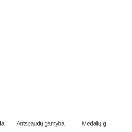
da
Antspaudų gamyba
Medalių gamyba