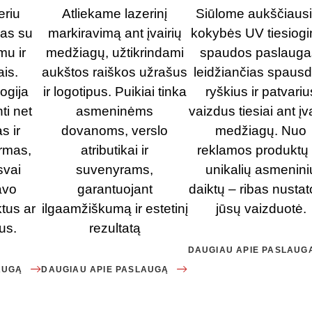
eriu
Atliekame lazerinį
Siūlome aukščiaus
gas su
markiravimą ant įvairių
kokybės UV tiesiog
mu ir
medžiagų, užtikrindami
spaudos paslauga
ais.
aukštos raiškos užrašus
leidžiančias spausdi
ogija
ir logotipus. Puikiai tinka
ryškius ir patvariu
ti net
asmeninėms
vaizdus tiesiai ant įva
s ir
dovanoms, verslo
medžiagų. Nuo
rmas,
atributikai ir
reklamos produktų 
svai
suvenyrams,
unikalių asmenini
avo
garantuojant
daiktų – ribas nustato
ktus ar
ilgaamžiškumą ir estetinį
jūsų vaizduotė.
us.
rezultatą
DAUGIAU APIE PASLAUG
AUGĄ
DAUGIAU APIE PASLAUGĄ