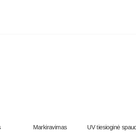
s
Markiravimas
UV tiesioginė spau