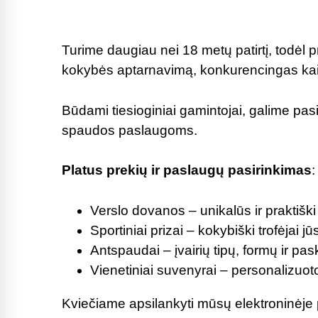
Turime daugiau nei 18 metų patirtį, todėl 
kokybės aptarnavimą, konkurencingas kain
Būdami tiesioginiai gamintojai, galime pasi
spaudos paslaugoms.
Platus prekių ir paslaugų pasirinkimas
:
Verslo dovanos – unikalūs ir praktiš
Sportiniai prizai – kokybiški trofėjai j
Antspaudai – įvairių tipų, formų ir pask
Vienetiniai suvenyrai – personalizu
Kviečiame apsilankyti mūsų elektroninėje